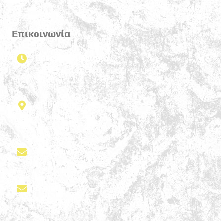
Επικοινωνία
Ώρες λειτουργίας
Δευτέρα - Παρασκευή , 17:00 - 22:00
Σάββατο , 12:30 - 14:00
Διεύθυνση
Ηρώων Σκοπευτηρίου 25
Καισαριανή 161 21
Τηλέφωνο
697 818 4313
E-mail
info@urbandefence.gr