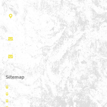
Σάββατο , 12:30 - 14:00
Διεύθυνση
Ηρώων Σκοπευτηρίου 25
Καισαριανή 161 21
Τηλέφωνο
697 818 4313
E-mail
info@urbandefence.gr
Sitemap
Αρχική σελίδα
Πολεμικές τέχνες
Προπονητές