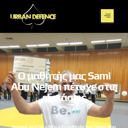
Ο μαθητής μας Sami
Abu Nejem πέτυχε στις
εξετάσεις
Αρχική σελίδα
»
Νέα
»
Ο μαθητής μας Sami Abu